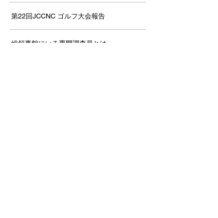
第22回JCCNC ゴルフ大会報告
総領事館にいる専門調査員とは
ジェトロJ-Bridge事業のご紹介
新人駐在員のみなさんへ！駐在員マメ知識
「総集編」
伝統と信頼を乗せて
JCCNC CRC Webinar開催報告－ The
History of Japanese Americans in the Bay
Area －
セクシャルハラスメント問題防止セミナー
大阪・関西万博レポート