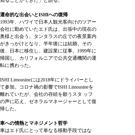
知ることができた」と語る。
運命的な出会いとISHIへの復帰
1993年、ハワイで日本人観光客向けのツアー
会社に勤めていたエド氏は、出張中の現在の
奥様と出会う。タンタラスの丘での夜景案内
がきっかけとなり、半年後には結婚。その
後、日本に移住し、建設業に従事。1999年に
帰国し、カリフォルニアで公共交通機関の運
転に携わった。
ISHI Limousineには2018年にドライバーとし
て参加。コロナ禍の影響でISHI Limousineを
離れていたが、会社の存続を願うスタ ッフ
の声に応え、ゼネラルマネージャーとして復
帰した。
車への情熱とマネジメント哲学
車はエド氏にとって単なる移動手段ではな