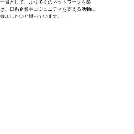
一員として、より多くのネットワークを築
き、日系企業やコミュニティを支える活動に
参加したいと思っています。」
安心・安全・快適な移動を通じて、日系社会
を支え続ける姿勢こそが、エド氏の変わらぬ
原動力だ。
JCCNC July/August News