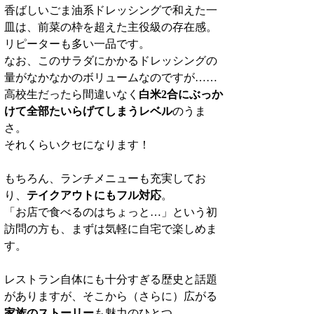
香ばしいごま油系ドレッシングで和えた一
皿は、前菜の枠を超えた主役級の存在感。
リピーターも多い一品です。
なお、このサラダにかかるドレッシングの
量がなかなかのボリュームなのですが……
高校生だったら間違いなく
白米2合にぶっか
けて全部たいらげてしまうレベル
のうま
さ。
それくらいクセになります！
もちろん、ランチメニューも充実してお
り、
テイクアウトにもフル対応
。
「お店で食べるのはちょっと…」という初
訪問の方も、まずは気軽に自宅で楽しめま
す。
レストラン自体にも十分すぎる歴史と話題
がありますが、そこから（さらに）広がる
家族のストーリー
も魅力のひとつ。