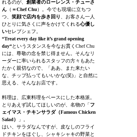
れるのが、
創業者のローレンス・チューさ
ん
（
＝Chef Chu
）。今でも現場に立ちつ
つ、
笑顔で店内を歩き回り
、お客さん一人
ひとりに気さくに声をかけてくれる
心優し
い
セレブシェフ。
“Treat every day like it’s grand opening 
day“
というスタンスを今なお貫くChef Chu
には、尊敬の念を禁じ得ません。そんなリ
ーダーに率いられるスタッフの方々もあた
たかく親切なので、「ああ、また来たい
な、チップ払ってもいいかな(笑)」と自然に
思える、そんなお店です。
料理は、広東料理をベースにした本格派。
とりあえず試してほしいのが、名物の「
フ
ェイマス・チキンサラダ（Famous Chicken 
Salad）
」。
はい、サラダなんですが、皮なしのフライ
ドチキンをほぐし、シャキシャキの野菜と