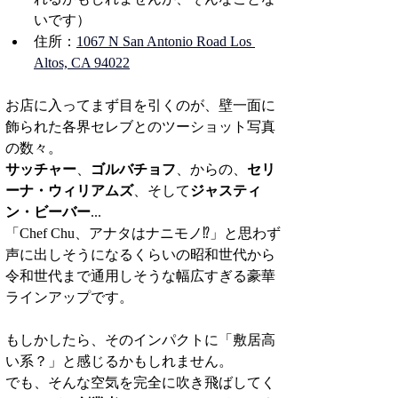
いです）
住所：
1067 N San Antonio Road Los 
Altos, CA 94022
お店に入ってまず目を引くのが、壁一面に
飾られた各界セレブとのツーショット写真
の数々。
サッチャー
、
ゴルバチョフ
、からの、
セリ
ーナ・ウィリアムズ
、そして
ジャスティ
ン・ビーバー
...
「Chef Chu、アナタはナニモノ⁉︎」と思わず
声に出しそうになるくらいの昭和世代から
令和世代まで通用しそうな幅広すぎる豪華
ラインアップです。
もしかしたら、そのインパクトに「敷居高
い系？」と感じるかもしれません。
でも、そんな空気を完全に吹き飛ばしてく