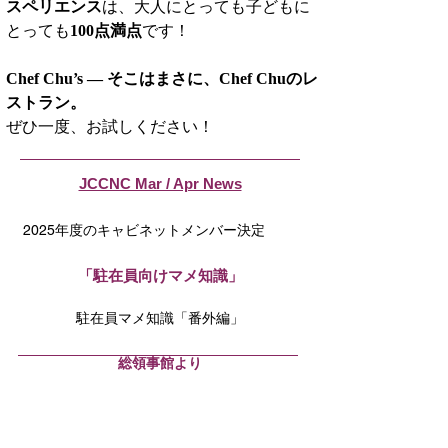
スペリエンス
は、大人にとっても子どもに
とっても
100点満点
です！
Chef Chu’s ― そこはまさに、Chef Chuのレ
ストラン。
ぜひ一度、お試しください！
JCCNC Mar / Apr News
2025年度のキャビネットメンバー決定
「駐在員向けマメ知識」
駐在員マメ知識「番外編」
​総領事館より
「文科省からサンフランシスコ総領事館
へ」