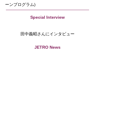
ーンプログラム)
Special Interview
田中義昭さんにインタビュー
JETRO News
北米のスタートアップ・エコシステム百景
New Members
ロック・サスキア
仁井 裕之
石田 幹人
川崎裕章