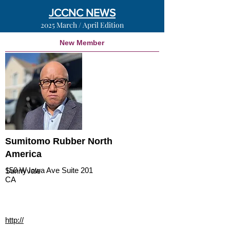
JCCNC NEWS
2025 March / April Edition
New Member
Sumitomo Rubber North
America
150 W Iowa Ave Suite 201
Sunnyvale
CA
http://