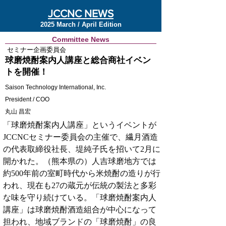
JCCNC NEWS
2025 March / April Edition
Committee News
セミナー企画委員会
球磨焼酎案内人講座と総合商社イベン
トを開催！
Saison Technology International, Inc.
President / COO
丸山 昌宏
「球磨焼酎案内人講座」というイベントが
JCCNCセミナー委員会の主催で、繊月酒造
の代表取締役社長、堤純子氏を招いて2月に
開かれた。（熊本県の）人吉球磨地方では
約500年前の室町時代から米焼酎の造りが行
われ、現在も27の蔵元が伝統の製法と多彩
な味を守り続けている。「球磨焼酎案内人
講座」は球磨焼酎酒造組合が中心になって
担われ、地域ブランドの「球磨焼酎」の良