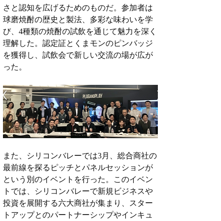
さと認知を広げるためのものだ。参加者は
球磨焼酎の歴史と製法、多彩な味わいを学
び、4種類の焼酎の試飲を通じて魅力を深く
理解した。認定証とくまモンのピンバッジ
を獲得し、試飲会で新しい交流の場が広が
った。
また、シリコンバレーでは3月、総合商社の
最前線を探るピッチとパネルセッションが
という別のイベントを行った。このイベン
トでは、シリコンバレーで新規ビジネスや
投資を展開する六大商社が集まり、スター
トアップとのパートナーシップやインキュ