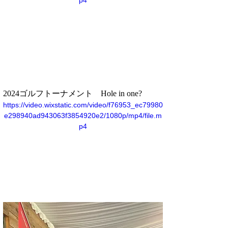
2024ゴルフトーナメント　Hole in one?
https://video.wixstatic.com/video/f76953_ec79980
e298940ad943063f3854920e2/1080p/mp4/file.m
p4